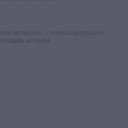
biztosi eljáráson kívül – a vonatkozó jogszabályoknak
m vizsgálja, nem értékeli.