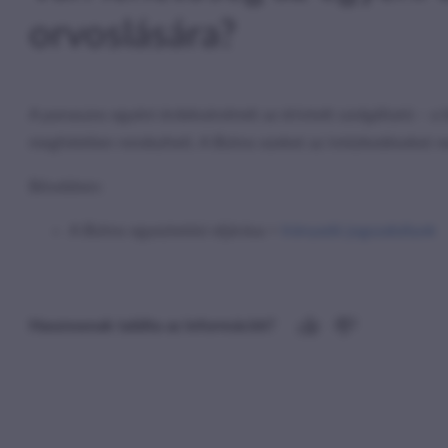
orvoslására?
A panaszos egyéni érdeksérelmét az érintett szolgáltató – a 
megfelelően rendezheti. A Biztos ezeket az intézkedéseket ne
Bővebben:
A Biztos egyeztetési eljárása >
Irányadó jogszabályok
Hasznosnak találta az információt?