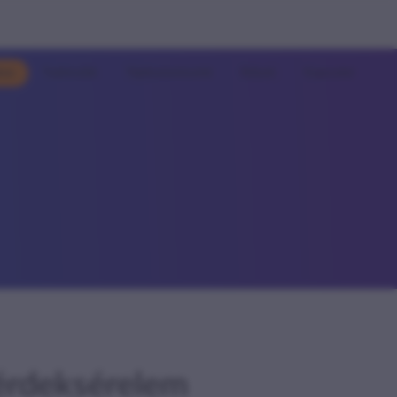
kos
Tudnivalók
Tájékoztatásaink
Rólunk
Kapcsolat
 érdeksérelem