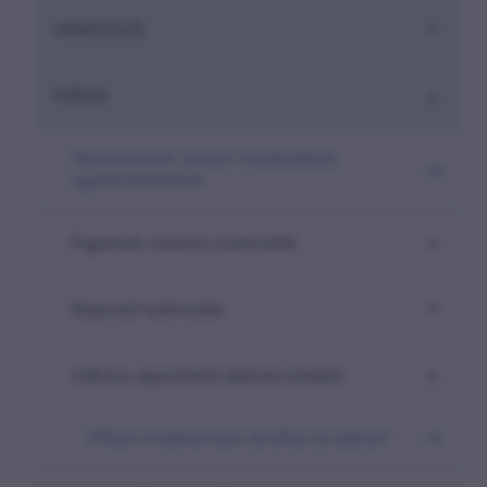
are-
HÍRKÖZLÉS
here##
MÉDIA
Tapasztalatok, biztosi intézkedések,
együttműködések
Fogalmak, hasznos tudnivalók
Alapvető tudnivalók
A Biztos egyeztetési eljárása (média)
Milyen eredménnyel zárulhat az eljárás?