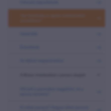
Irányadó jogszabályok
Van lehetőség az egyéni érdeksérelem
orvoslására?
Határidők
Értesítések
Az eljárás megszüntetése
A Biztos intézkedései a panasz alapján
Mit kell a panaszban megjelölni, mi a
panasz tartalma?
Ki tehet panaszt? Hogyan lehet panaszt