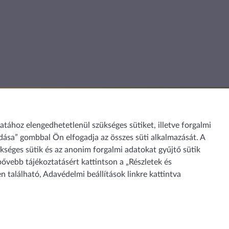
ához elengedhetetlenül szükséges sütiket, illetve forgalmi
dása” gombbal Ön elfogadja az összes süti alkalmazását. A
séges sütik és az anonim forgalmi adatokat gyűjtő sütik
bővebb tájékoztatásért kattintson a „Részletek és
en található,
Adavédelmi beállítások
linkre kattintva