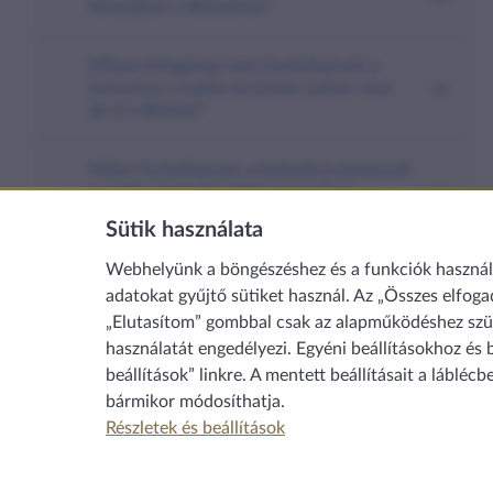
benyújtani a Biztoshoz?
Milyen kifogással nem fordulhatunk a
biztoshoz a média területén (mikor nem
jár el a Biztos)?
Mikor fordulhatunk a biztoshoz panasszal
a média területén? Milyen esetben
terjeszthető elő panasz?
Sütik használata
Webhelyünk a böngészéshez és a funkciók használat
Az eljárás lefolytatása
adatokat gyűjtő sütiket használ. Az „Összes elfoga
„Elutasítom” gombbal csak az alapműködéshez szük
Hova fordulhatunk még?
használatát engedélyezi. Egyéni beállításokhoz és 
beállítások” linkre. A mentett beállításait a láblécb
bármikor módosíthatja.
Részletek és beállítások