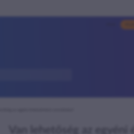
Hírek
Kiso
hetőség az egyéni érdeksérelem orvoslására?
Van lehetőség az egyéni