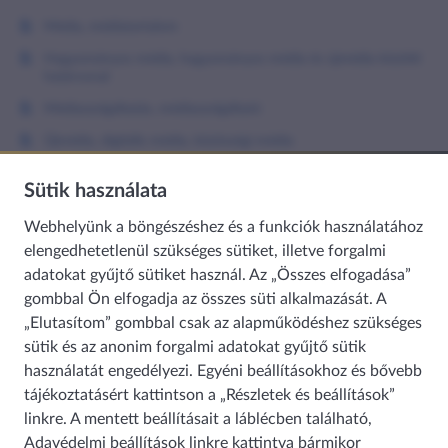
Média, médiatartalom
Hagyományos média, hagyományos média és újmédia közötti
határvonal
Médiaszolgáltatás, médiaszolgáltató
Újmédia, digitális média, közösségi média
Érdeksérelem – hogyan kell értelmezni?
Sütik használata
Elektronikus hírközlési szolgáltatások
Webhelyünk a böngészéshez és a funkciók használatához
A fogyasztók védelme a digitális térben
elengedhetetlenül szükséges sütiket, illetve forgalmi
Média és mesterséges intelligencia
adatokat gyűjtő sütiket használ. Az „Összes elfogadása”
gombbal Ön elfogadja az összes süti alkalmazását. A
„Elutasítom” gombbal csak az alapműködéshez szükséges
sütik és az anonim forgalmi adatokat gyűjtő sütik
HÍRKÖZLÉS
használatát engedélyezi. Egyéni beállításokhoz és bővebb
tájékoztatásért kattintson a „Részletek és beállítások”
linkre. A mentett beállításait a láblécben található,
MÉDIA
Adavédelmi beállítások
linkre kattintva bármikor