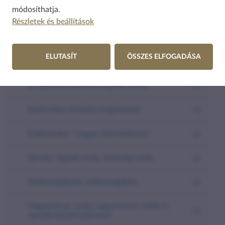
módosíthatja.
Tapasztalatok, biztosi intézkedések, együttműködések
Részletek és beállítások
Fogalmak, hasznos tudnivalók
ELUTASÍT
ÖSSZES ELFOGADÁSA
Média és mesterséges intelligencia
A fogyasztók védelme a digitális térben
Elektronikus hírközlési szolgáltatások
Érdeksérelem – hogyan kell értelmezni?
Újmédia, digitális média, közösségi média
Médiaszolgáltatás, médiaszolgáltató
Hagyományos média, hagyományos média és
újmédia közötti határvonal